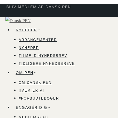
Fortsæt
BLIV MEDLEM AF DANSK PEN
til
indhold
NYHEDER
ARRANGEMENTER
NYHEDER
TILMELD NYHEDSBREV
TIDLIGERE NYHEDSBREVE
OM PEN
OM DANSK PEN
HVEM ER VI
#FORBUDTEBØGER
ENGAGÉR DIG
MEDLEMSKAB