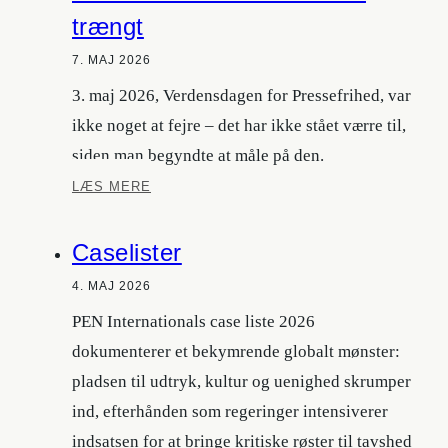
of
trængt
Stolen
Time
7. MAJ 2026
3. maj 2026, Verdensdagen for Pressefrihed, var
ikke noget at fejre – det har ikke stået værre til,
siden man begyndte at måle på den.
Pressefriheden
LÆS MERE
er
historisk
Caselister
trængt
4. MAJ 2026
PEN Internationals case liste 2026
dokumenterer et bekymrende globalt mønster:
pladsen til udtryk, kultur og uenighed skrumper
ind, efterhånden som regeringer intensiverer
indsatsen for at bringe kritiske røster til tavshed