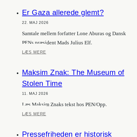
forbudt
Er Gaza allerede glemt?
litteratur
22. MAJ 2026
Samtale mellem forfatter Lone Aburas og Dansk
PENs præsident Mads Julius Elf.
Er
LÆS MERE
Gaza
allerede
Maksim Znak: The Museum of
glemt?
Stolen Time
11. MAJ 2026
Læs Maksim Znaks tekst hos PEN/Opp.
Maksim
LÆS MERE
Znak:
The
Pressefriheden er historisk
Museum