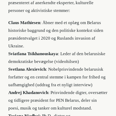
præsenteret af anerkendte eksperter, kulturelle
personer og aktivistiske stemmer:
Claus Mathiesen
: Åbner med et oplæg om Belarus
historiske baggrund og den politiske kontekst siden
præsidentvalget i 2020 og Ruslands invasion af
Ukraine.
Sviatlana Tsikhanouskaya
: Leder af den belarusiske
demokratiske bevægelse (videohilsen)
Svetlana Alexievich
: Nobelprisvindende belarusisk
forfatter og en central stemme i kampen for frihed og
uafhængighed (uddrag fra et nyligt interview)
Andrej Khadanovich
: Prisvindende digter, oversætter
og tidligere præsident for PEN Belarus, deler sin
poesi, musik og tanker om kulturel modstand.
Taciana Niadbaj
: Ph.D., digter og