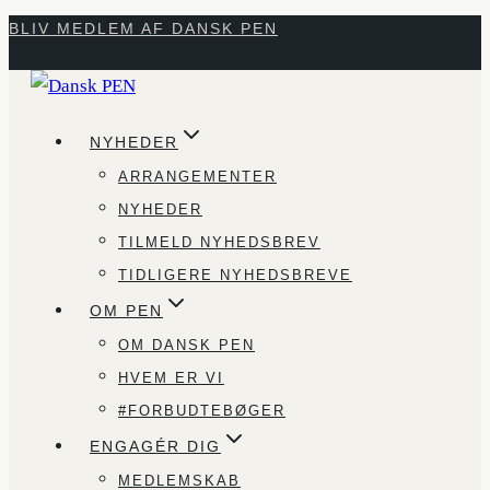
Fortsæt
BLIV MEDLEM AF DANSK PEN
til
indhold
NYHEDER
ARRANGEMENTER
NYHEDER
TILMELD NYHEDSBREV
TIDLIGERE NYHEDSBREVE
OM PEN
OM DANSK PEN
HVEM ER VI
#FORBUDTEBØGER
ENGAGÉR DIG
MEDLEMSKAB