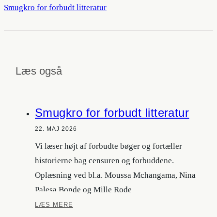
Smugkro for forbudt litteratur
Læs også
Smugkro for forbudt litteratur
22. MAJ 2026
Vi læser højt af forbudte bøger og fortæller
historierne bag censuren og forbuddene.
Oplæsning ved bl.a. Moussa Mchangama, Nina
Palesa Bonde og Mille Rode
Smugkro
LÆS MERE
for