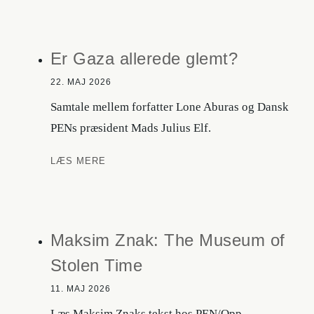
forbudt
litteratur
Er Gaza allerede glemt?
22. MAJ 2026
Samtale mellem forfatter Lone Aburas og Dansk
PENs præsident Mads Julius Elf.
Er
LÆS MERE
Gaza
allerede
glemt?
Maksim Znak: The Museum of
Stolen Time
11. MAJ 2026
Læs Maksim Znaks tekst hos PEN/Opp.