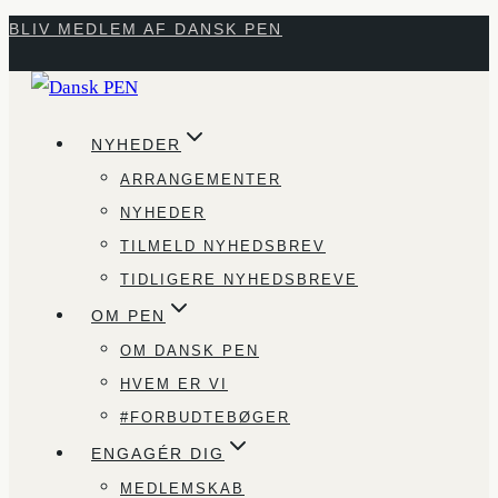
Fortsæt
BLIV MEDLEM AF DANSK PEN
til
indhold
NYHEDER
ARRANGEMENTER
NYHEDER
TILMELD NYHEDSBREV
TIDLIGERE NYHEDSBREVE
OM PEN
OM DANSK PEN
HVEM ER VI
#FORBUDTEBØGER
ENGAGÉR DIG
MEDLEMSKAB