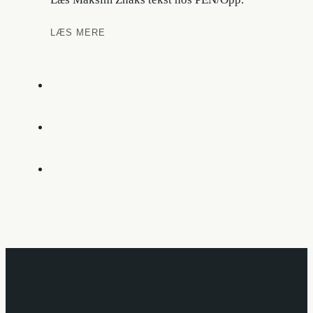
Maksim
LÆS MERE
Znak:
The
Museum
of
Stolen
Time