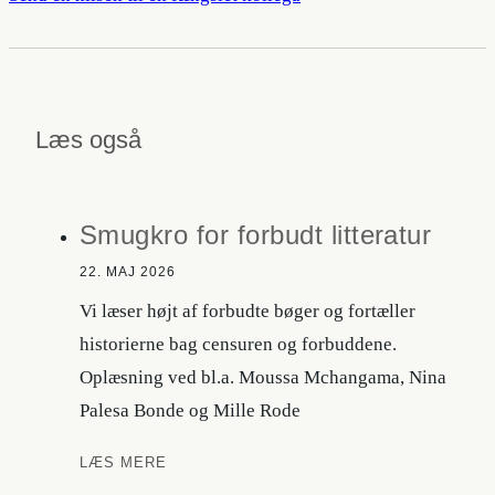
Læs også
Smugkro for forbudt litteratur
22. MAJ 2026
Vi læser højt af forbudte bøger og fortæller
historierne bag censuren og forbuddene.
Oplæsning ved bl.a. Moussa Mchangama, Nina
Palesa Bonde og Mille Rode
Smugkro
LÆS MERE
for