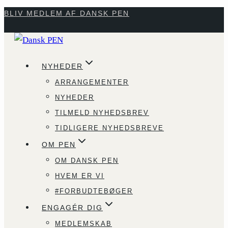
Fortsæt
BLIV MEDLEM AF DANSK PEN
til
indhold
NYHEDER
ARRANGEMENTER
NYHEDER
TILMELD NYHEDSBREV
TIDLIGERE NYHEDSBREVE
OM PEN
OM DANSK PEN
HVEM ER VI
#FORBUDTEBØGER
ENGAGÉR DIG
MEDLEMSKAB