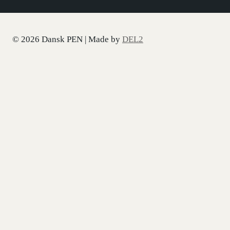
© 2026 Dansk PEN | Made by
DEL2
SKIFT
NYHEDER
UNDERMENU
ARRANGEMENTER
NYHEDER
TILMELD NYHEDSBREV
TIDLIGERE NYHEDSBREVE
SKIFT
OM PEN
UNDERMENU
OM DANSK PEN
HVEM ER VI
#FORBUDTEBØGER