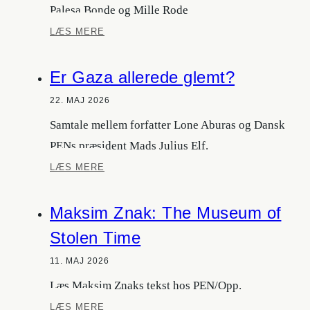
Palesa Bonde og Mille Rode
Smugkro
LÆS MERE
for
forbudt
Er Gaza allerede glemt?
litteratur
22. MAJ 2026
Samtale mellem forfatter Lone Aburas og Dansk
PENs præsident Mads Julius Elf.
Er
LÆS MERE
Gaza
allerede
Maksim Znak: The Museum of
glemt?
Stolen Time
11. MAJ 2026
Læs Maksim Znaks tekst hos PEN/Opp.
Maksim
LÆS MERE