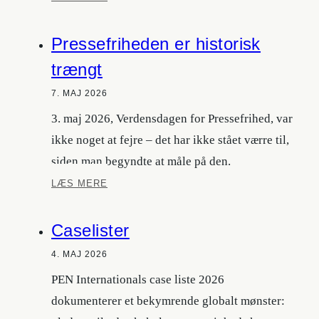
Znak:
The
Pressefriheden er historisk
Museum
of
trængt
Stolen
Time
7. MAJ 2026
3. maj 2026, Verdensdagen for Pressefrihed, var
ikke noget at fejre – det har ikke stået værre til,
siden man begyndte at måle på den.
Pressefriheden
LÆS MERE
er
historisk
Caselister
trængt
4. MAJ 2026
PEN Internationals case liste 2026
dokumenterer et bekymrende globalt mønster: