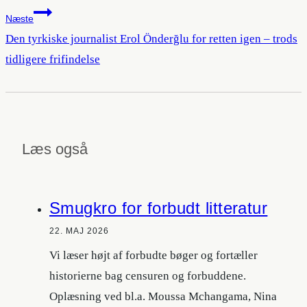
Næste
Den tyrkiske journalist Erol Önderğlu for retten igen – trods
tidligere frifindelse
Læs også
Smugkro for forbudt litteratur
22. MAJ 2026
Vi læser højt af forbudte bøger og fortæller
historierne bag censuren og forbuddene.
Oplæsning ved bl.a. Moussa Mchangama, Nina