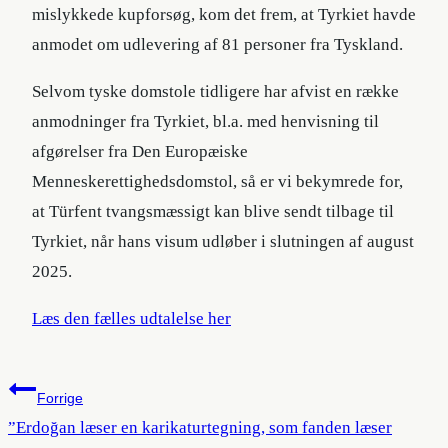
mislykkede kupforsøg, kom det frem, at Tyrkiet havde
anmodet om udlevering af 81 personer fra Tyskland.
Selvom tyske domstole tidligere har afvist en række
anmodninger fra Tyrkiet, bl.a. med henvisning til
afgørelser fra Den Europæiske
Menneskerettighedsdomstol, så er vi bekymrede for,
at Türfent tvangsmæssigt kan blive sendt tilbage til
Tyrkiet, når hans visum udløber i slutningen af august
2025.
Læs den fælles udtalelse her
Indlægsnavigation
Forrige
”Erdoğan læser en karikaturtegning, som fanden læser