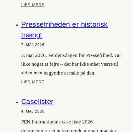
Maksim
LÆS MERE
Znak:
The
Pressefriheden er historisk
Museum
of
trængt
Stolen
Time
7. MAJ 2026
3. maj 2026, Verdensdagen for Pressefrihed, var
ikke noget at fejre – det har ikke stået værre til,
siden man begyndte at måle på den.
Pressefriheden
LÆS MERE
er
historisk
Caselister
trængt
4. MAJ 2026
PEN Internationals case liste 2026
dokumenterer et bekymrende globalt mønster: