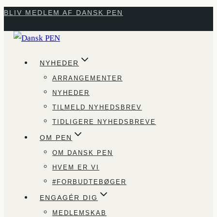
Fortsæt
BLIV MEDLEM AF DANSK PEN
til
indhold
NYHEDER
ARRANGEMENTER
NYHEDER
TILMELD NYHEDSBREV
TIDLIGERE NYHEDSBREVE
OM PEN
OM DANSK PEN
HVEM ER VI
#FORBUDTEBØGER
ENGAGÉR DIG
MEDLEMSKAB