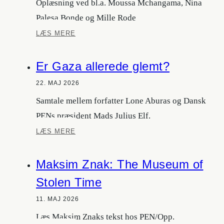
Oplæsning ved bl.a. Moussa Mchangama, Nina
Palesa Bonde og Mille Rode
Smugkro
LÆS MERE
for
forbudt
Er Gaza allerede glemt?
litteratur
22. MAJ 2026
Samtale mellem forfatter Lone Aburas og Dansk
PENs præsident Mads Julius Elf.
Er
LÆS MERE
Gaza
allerede
Maksim Znak: The Museum of
glemt?
Stolen Time
11. MAJ 2026
Læs Maksim Znaks tekst hos PEN/Opp.