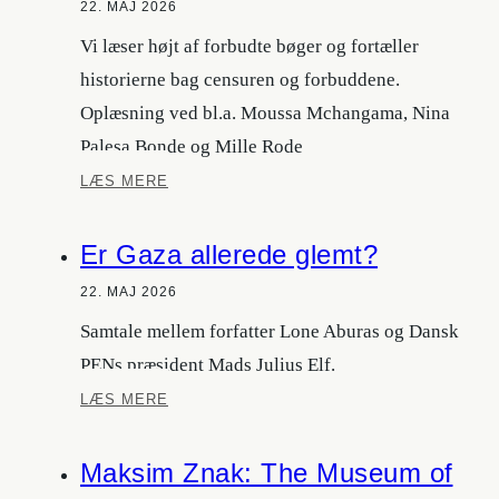
22. MAJ 2026
Vi læser højt af forbudte bøger og fortæller
historierne bag censuren og forbuddene.
Oplæsning ved bl.a. Moussa Mchangama, Nina
Palesa Bonde og Mille Rode
Smugkro
LÆS MERE
for
forbudt
Er Gaza allerede glemt?
litteratur
22. MAJ 2026
Samtale mellem forfatter Lone Aburas og Dansk
PENs præsident Mads Julius Elf.
Er
LÆS MERE
Gaza
allerede
Maksim Znak: The Museum of
glemt?