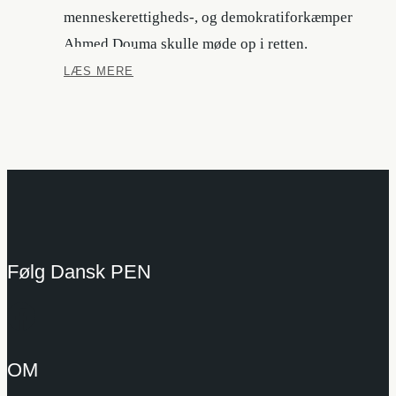
menneskerettigheds-, og demokratiforkæmper
Ahmed Douma skulle møde op i retten.
Egypten
LÆS MERE
Følg Dansk PEN
OM