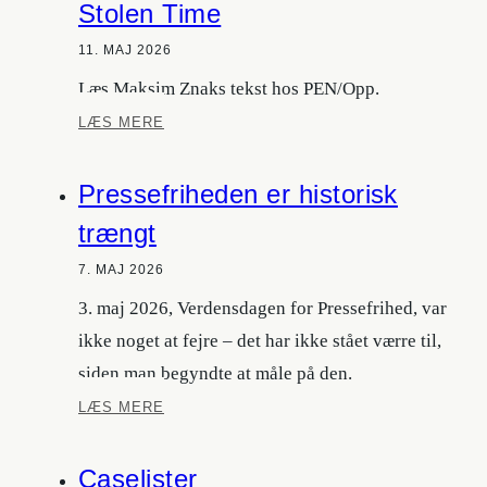
Stolen Time
11. MAJ 2026
Læs Maksim Znaks tekst hos PEN/Opp.
Maksim
LÆS MERE
Znak:
The
Pressefriheden er historisk
Museum
of
trængt
Stolen
Time
7. MAJ 2026
3. maj 2026, Verdensdagen for Pressefrihed, var
ikke noget at fejre – det har ikke stået værre til,
siden man begyndte at måle på den.
Pressefriheden
LÆS MERE
er
historisk
Caselister
trængt