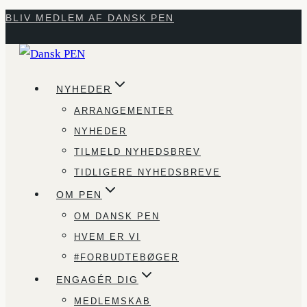
Fortsæt
BLIV MEDLEM AF DANSK PEN
til
indhold
NYHEDER
ARRANGEMENTER
NYHEDER
TILMELD NYHEDSBREV
TIDLIGERE NYHEDSBREVE
OM PEN
OM DANSK PEN
HVEM ER VI
#FORBUDTEBØGER
ENGAGÉR DIG
MEDLEMSKAB