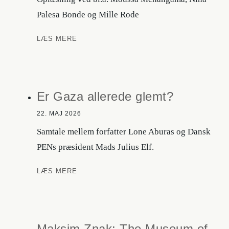
Palesa Bonde og Mille Rode
Smugkro
LÆS MERE
for
forbudt
litteratur
Er Gaza allerede glemt?
22. MAJ 2026
Samtale mellem forfatter Lone Aburas og Dansk
PENs præsident Mads Julius Elf.
Er
LÆS MERE
Gaza
allerede
glemt?
Maksim Znak: The Museum of