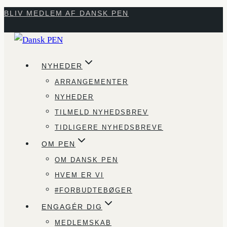
Fortsæt
BLIV MEDLEM AF DANSK PEN
til
indhold
NYHEDER
ARRANGEMENTER
NYHEDER
TILMELD NYHEDSBREV
TIDLIGERE NYHEDSBREVE
OM PEN
OM DANSK PEN
HVEM ER VI
#FORBUDTEBØGER
ENGAGÉR DIG
MEDLEMSKAB