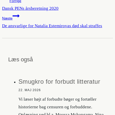
Forrige
Dansk PENs årsberetning 2020
Næste
De ansvarlige for Natalia Estemirovas død skal straffes
Læs også
Smugkro for forbudt litteratur
22. MAJ 2026
Vi læser højt af forbudte bøger og fortæller
historierne bag censuren og forbuddene.
Oplæsning ved bl.a. Moussa Mchangama, Nina