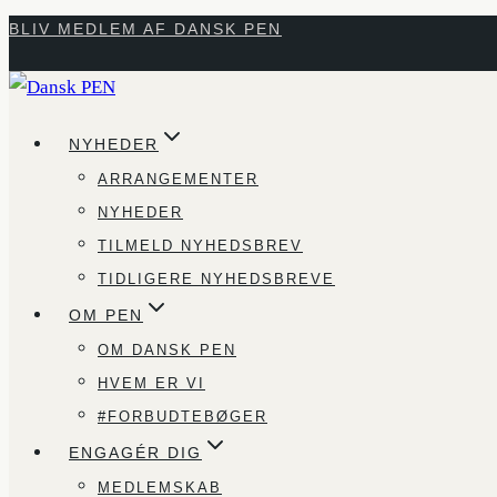
Fortsæt
BLIV MEDLEM AF DANSK PEN
til
indhold
NYHEDER
ARRANGEMENTER
NYHEDER
TILMELD NYHEDSBREV
TIDLIGERE NYHEDSBREVE
OM PEN
OM DANSK PEN
HVEM ER VI
#FORBUDTEBØGER
ENGAGÉR DIG
MEDLEMSKAB